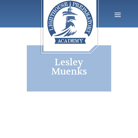
Lesley
Muenks